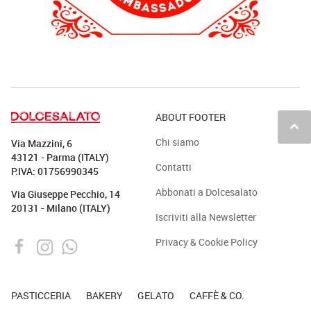
ABOUT FOOTER
keyboard_arrow_up
Chi siamo
Via Mazzini, 6
43121 - Parma (ITALY)
Contatti
P.IVA: 01756990345
Abbonati a Dolcesalato
Via Giuseppe Pecchio, 14
20131 - Milano (ITALY)
Iscriviti alla Newsletter
Privacy & Cookie Policy
PASTICCERIA
BAKERY
GELATO
CAFFÈ & CO.