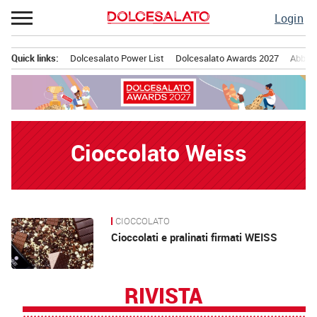
Passa
Login
al
contenuto
Quick links:
Dolcesalato Power List
Dolcesalato Awards 2027
Abbona
Menu principale
Cioccolato Weiss
CIOCCOLATO
News
Cioccolati e pralinati firmati WEISS
RIVISTA