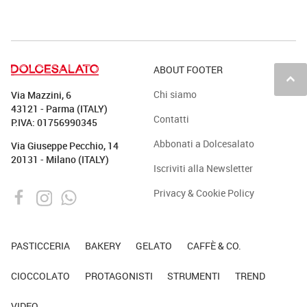
ABOUT FOOTER
keyboard_arrow_up
Chi siamo
Via Mazzini, 6
43121 - Parma (ITALY)
Contatti
P.IVA: 01756990345
Abbonati a Dolcesalato
Via Giuseppe Pecchio, 14
20131 - Milano (ITALY)
Iscriviti alla Newsletter
Privacy & Cookie Policy
PASTICCERIA
BAKERY
GELATO
CAFFÈ & CO.
CIOCCOLATO
PROTAGONISTI
STRUMENTI
TREND
VIDEO