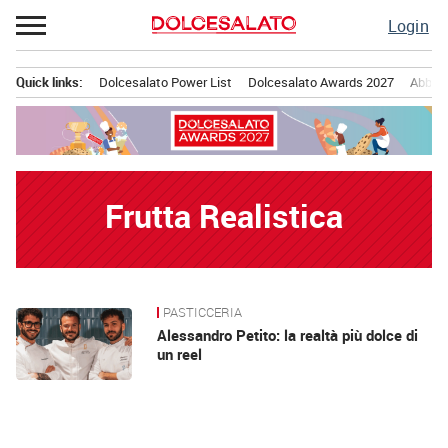
Passa
Login
al
contenuto
Quick links:
Dolcesalato Power List
Dolcesalato Awards 2027
Abbona
Menu principale
Frutta Realistica
PASTICCERIA
News
Alessandro Petito: la realtà più dolce di
un reel