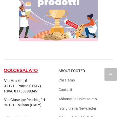
ABOUT FOOTER
keyboard_arrow_up
Chi siamo
Via Mazzini, 6
43121 - Parma (ITALY)
Contatti
P.IVA: 01756990345
Abbonati a Dolcesalato
Via Giuseppe Pecchio, 14
20131 - Milano (ITALY)
Iscriviti alla Newsletter