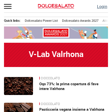
Passa
Login
al
contenuto
Quick links:
Dolcesalato Power List
Dolcesalato Awards 2027
Abbona
Menu principale
V-Lab Valrhona
CIOCCOLATO
News
Oqo 73%: la prima copertura di fave
intere Valrhona
CIOCCOLATO
Pasticceria vegana insieme a Valrhona