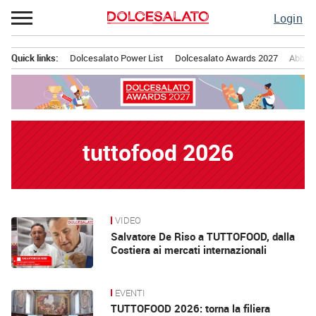
Passa
Login
al
contenuto
Quick links:
Dolcesalato Power List
Dolcesalato Awards 2027
Abbona
Menu principale
tuttofood 2026
VIDEO
News
Salvatore De Riso a TUTTOFOOD, dalla
Costiera ai mercati internazionali
EVENTI
TUTTOFOOD 2026: torna la filiera