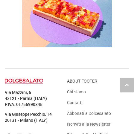
ABOUT FOOTER
keyboard_arrow_up
Chi siamo
Via Mazzini, 6
43121 - Parma (ITALY)
Contatti
P.IVA: 01756990345
Abbonati a Dolcesalato
Via Giuseppe Pecchio, 14
20131 - Milano (ITALY)
Iscriviti alla Newsletter