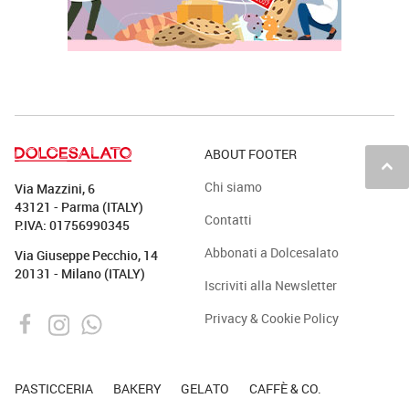
ABOUT FOOTER
keyboard_arrow_up
Chi siamo
Via Mazzini, 6
43121 - Parma (ITALY)
Contatti
P.IVA: 01756990345
Abbonati a Dolcesalato
Via Giuseppe Pecchio, 14
20131 - Milano (ITALY)
Iscriviti alla Newsletter
Privacy & Cookie Policy
PASTICCERIA
BAKERY
GELATO
CAFFÈ & CO.