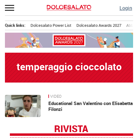
Passa
Login
al
contenuto
Quick links:
Dolcesalato Power List
Dolcesalato Awards 2027
Abbona
Menu principale
temperaggio cioccolato
VIDEO
News
Educational San Valentino con Elisabetta
Filonzi
RIVISTA