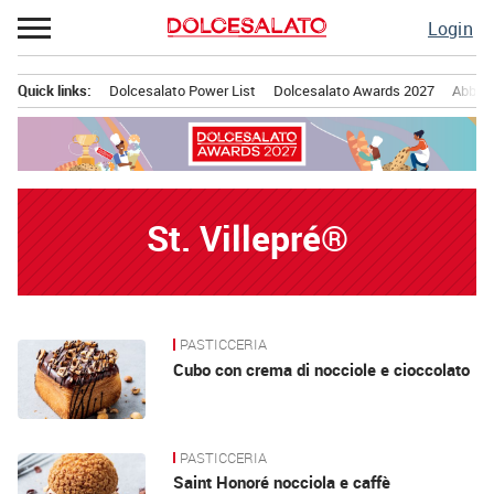
Passa
Login
al
contenuto
Quick links:
Dolcesalato Power List
Dolcesalato Awards 2027
Abbona
Menu principale
St. Villepré®
PASTICCERIA
News
Cubo con crema di nocciole e cioccolato
PASTICCERIA
Saint Honoré nocciola e caffè