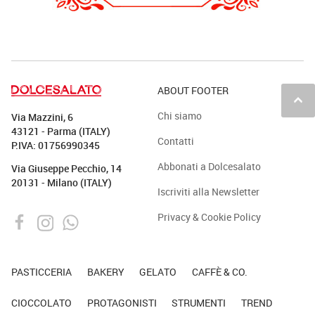
ABOUT FOOTER
keyboard_arrow_up
Chi siamo
Via Mazzini, 6
43121 - Parma (ITALY)
Contatti
P.IVA: 01756990345
Abbonati a Dolcesalato
Via Giuseppe Pecchio, 14
20131 - Milano (ITALY)
Iscriviti alla Newsletter
Privacy & Cookie Policy
PASTICCERIA
BAKERY
GELATO
CAFFÈ & CO.
CIOCCOLATO
PROTAGONISTI
STRUMENTI
TREND