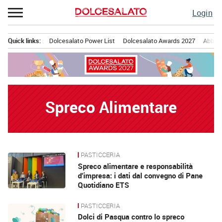
Passa
Login
al
contenuto
Quick links:
Dolcesalato Power List
Dolcesalato Awards 2027
Abbona
Menu principale
Spreco Alimentare
PASTICCERIA
News
Spreco alimentare e responsabilità
d’impresa: i dati dal convegno di Pane
Quotidiano ETS
PASTICCERIA
Dolci di Pasqua contro lo spreco