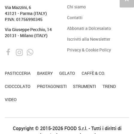
keyboard_arrow_up
Chi siamo
Via Mazzini, 6
43121 - Parma (ITALY)
Contatti
P.IVA: 01756990345
Abbonati a Dolcesalato
Via Giuseppe Pecchio, 14
20131 - Milano (ITALY)
Iscriviti alla Newsletter
Privacy & Cookie Policy
PASTICCERIA
BAKERY
GELATO
CAFFÈ & CO.
CIOCCOLATO
PROTAGONISTI
STRUMENTI
TREND
VIDEO
Copyright © 2015-2026 FOOD S.r.l. - Tutti i diritti di