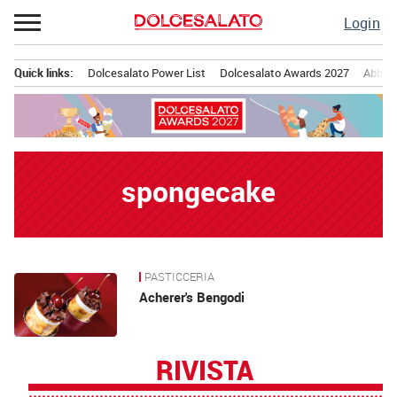
Passa
Login
al
contenuto
Quick links:
Dolcesalato Power List
Dolcesalato Awards 2027
Abbona
Menu principale
spongecake
PASTICCERIA
News
Acherer's Bengodi
RIVISTA