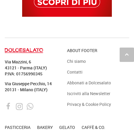
ABOUT FOOTER
keyboard_arrow_up
Chi siamo
Via Mazzini, 6
43121 - Parma (ITALY)
Contatti
P.IVA: 01756990345
Abbonati a Dolcesalato
Via Giuseppe Pecchio, 14
20131 - Milano (ITALY)
Iscriviti alla Newsletter
Privacy & Cookie Policy
PASTICCERIA
BAKERY
GELATO
CAFFÈ & CO.