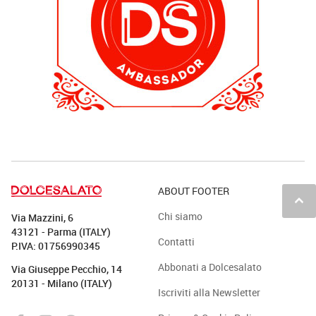
ABOUT FOOTER
keyboard_arrow_up
Chi siamo
Via Mazzini, 6
43121 - Parma (ITALY)
Contatti
P.IVA: 01756990345
Abbonati a Dolcesalato
Via Giuseppe Pecchio, 14
20131 - Milano (ITALY)
Iscriviti alla Newsletter