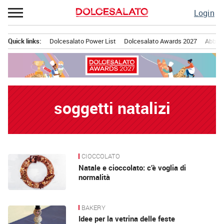
Passa
Login
al
contenuto
Quick links:
Dolcesalato Power List
Dolcesalato Awards 2027
Abbona
Menu principale
soggetti natalizi
CIOCCOLATO
News
Natale e cioccolato: c’è voglia di
normalità
BAKERY
Idee per la vetrina delle feste