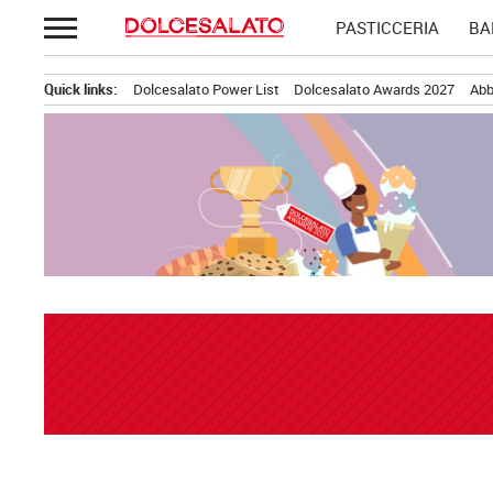
Passa
PASTICCERIA
BA
al
contenuto
Quick links:
Dolcesalato Power List
Dolcesalato Awards 2027
Abb