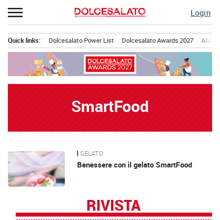
Passa
Login
al
contenuto
Quick links:
Dolcesalato Power List
Dolcesalato Awards 2027
Abbona
Menu principale
SmartFood
GELATO
News
Benessere con il gelato SmartFood
RIVISTA