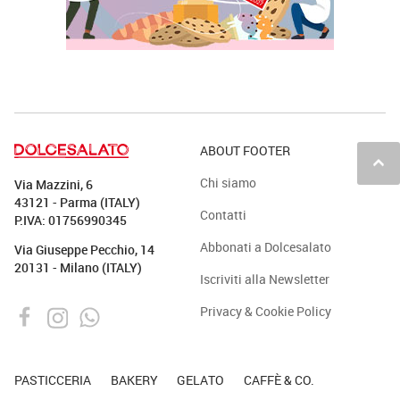
ABOUT FOOTER
keyboard_arrow_up
Chi siamo
Via Mazzini, 6
43121 - Parma (ITALY)
Contatti
P.IVA: 01756990345
Abbonati a Dolcesalato
Via Giuseppe Pecchio, 14
20131 - Milano (ITALY)
Iscriviti alla Newsletter
Privacy & Cookie Policy
PASTICCERIA
BAKERY
GELATO
CAFFÈ & CO.