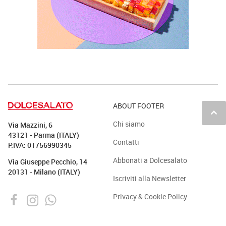
ABOUT FOOTER
keyboard_arrow_up
Chi siamo
Via Mazzini, 6
43121 - Parma (ITALY)
Contatti
P.IVA: 01756990345
Abbonati a Dolcesalato
Via Giuseppe Pecchio, 14
20131 - Milano (ITALY)
Iscriviti alla Newsletter
Privacy & Cookie Policy