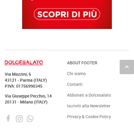
ABOUT FOOTER
keyboard_arrow_up
Chi siamo
Via Mazzini, 6
43121 - Parma (ITALY)
Contatti
P.IVA: 01756990345
Abbonati a Dolcesalato
Via Giuseppe Pecchio, 14
20131 - Milano (ITALY)
Iscriviti alla Newsletter
Privacy & Cookie Policy