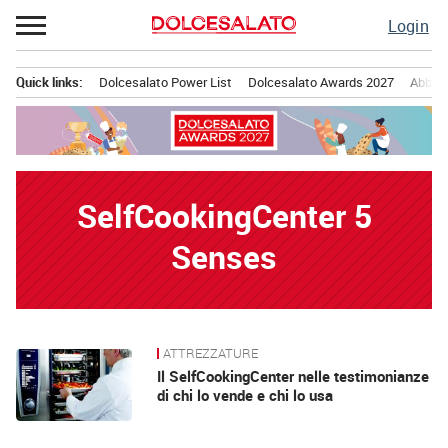
Passa
Login
al
contenuto
Quick links:
Dolcesalato Power List
Dolcesalato Awards 2027
Abbona
Menu principale
SelfCookingCenter 5
Senses
ATTREZZATURE
News
Il SelfCookingCenter nelle testimonianze
di chi lo vende e chi lo usa