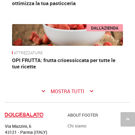
ottimizza la tua pasticceria
DALL’AZIENDA
ATTREZZATURE
OPI FRUTTA: frutta crioessiccata per tutte le
tue ricette
keyboard_arrow_down
keyboard_arrow_down
MOSTRA TUTTI
ABOUT FOOTER
keyboard_arrow_up
Chi siamo
Via Mazzini, 6
43121 - Parma (ITALY)