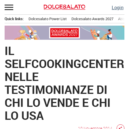
Passa
Login
al
contenuto
Quick links:
Dolcesalato Power List
Dolcesalato Awards 2027
Abbona
Menu principale
IL
SELFCOOKINGCENTER
NELLE
TESTIMONIANZE DI
CHI LO VENDE E CHI
LO USA
10 Novembre 2014
share