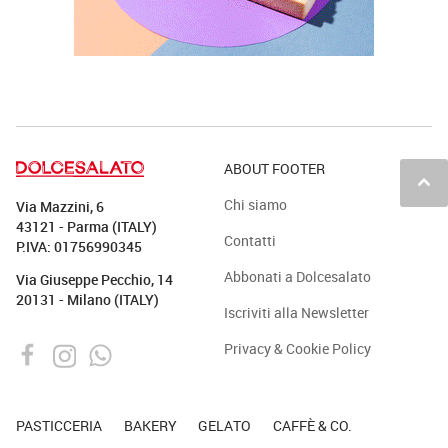
ABOUT FOOTER
keyboard_arrow_up
Chi siamo
Via Mazzini, 6
43121 - Parma (ITALY)
Contatti
P.IVA: 01756990345
Abbonati a Dolcesalato
Via Giuseppe Pecchio, 14
20131 - Milano (ITALY)
Iscriviti alla Newsletter
Privacy & Cookie Policy
PASTICCERIA
BAKERY
GELATO
CAFFÈ & CO.