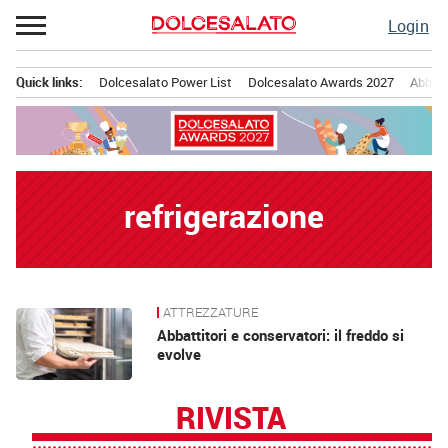
Passa
Login
al
contenuto
Quick links:
Dolcesalato Power List
Dolcesalato Awards 2027
Abbona
Menu principale
refrigerazione
ATTREZZATURE
News
Abbattitori e conservatori: il freddo si
evolve
RIVISTA