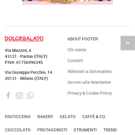
ABOUT FOOTER
keyboard_arrow_up
Chi siamo
Via Mazzini, 6
43121 - Parma (ITALY)
Contatti
P.IVA: 01756990345
Abbonati a Dolcesalato
Via Giuseppe Pecchio, 14
20131 - Milano (ITALY)
Iscriviti alla Newsletter
Privacy & Cookie Policy
PASTICCERIA
BAKERY
GELATO
CAFFÈ & CO.
CIOCCOLATO
PROTAGONISTI
STRUMENTI
TREND