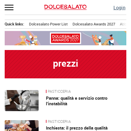
Passa
Login
al
contenuto
Quick links:
Dolcesalato Power List
Dolcesalato Awards 2027
Abbona
Menu principale
prezzi
PASTICCERIA
News
Panna: qualità e servizio contro
l’instabilità
PASTICCERIA
Inchiesta: il prezzo della qualità