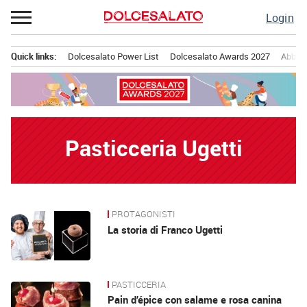
Passa
Login
al
contenuto
Quick links:
Dolcesalato Power List
Dolcesalato Awards 2027
Abbona
Menu principale
Pasticceria Ugetti
PROTAGONISTI
News
La storia di Franco Ugetti
PASTICCERIA
Pain d’épice con salame e rosa canina