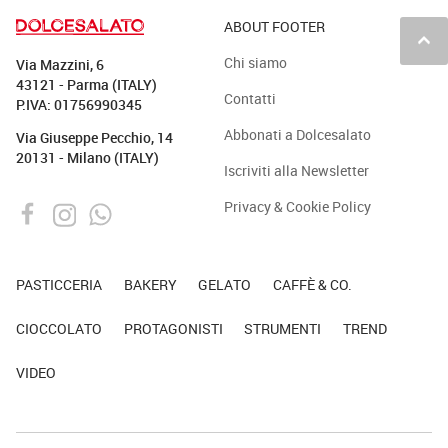
ABOUT FOOTER
keyboard_arrow_up
Chi siamo
Via Mazzini, 6
43121 - Parma (ITALY)
Contatti
P.IVA: 01756990345
Abbonati a Dolcesalato
Via Giuseppe Pecchio, 14
20131 - Milano (ITALY)
Iscriviti alla Newsletter
Privacy & Cookie Policy
PASTICCERIA
BAKERY
GELATO
CAFFÈ & CO.
CIOCCOLATO
PROTAGONISTI
STRUMENTI
TREND
VIDEO