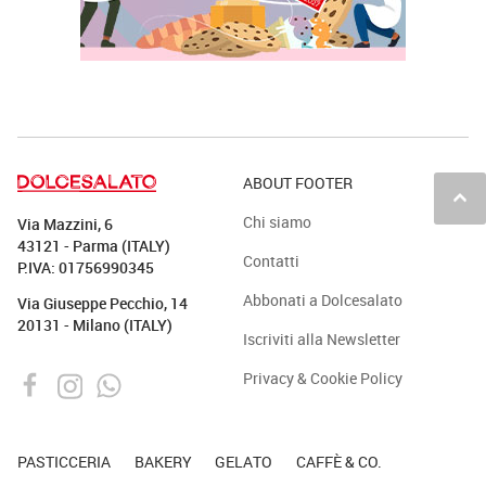
ABOUT FOOTER
keyboard_arrow_up
Chi siamo
Via Mazzini, 6
43121 - Parma (ITALY)
Contatti
P.IVA: 01756990345
Abbonati a Dolcesalato
Via Giuseppe Pecchio, 14
20131 - Milano (ITALY)
Iscriviti alla Newsletter
Privacy & Cookie Policy
PASTICCERIA
BAKERY
GELATO
CAFFÈ & CO.