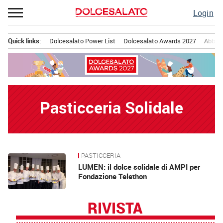
Passa
Login
al
contenuto
Quick links:
Dolcesalato Power List
Dolcesalato Awards 2027
Abbona
Menu principale
Pasticceria Solidale
PASTICCERIA
News
LUMEN: il dolce solidale di AMPI per
Fondazione Telethon
RIVISTA