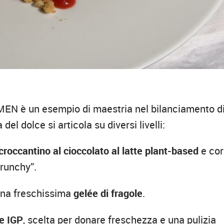
UMEN è un esempio di maestria nel bilanciamento d
el dolce si articola su diversi livelli:
croccantino al cioccolato al latte plant-based
e co
crunchy”.
una freschissima
gelée di fragole
.
e IGP
, scelta per donare freschezza e una pulizia