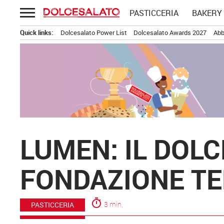
Passa
PASTICCERIA
BAKERY
al
contenuto
Quick links:
Dolcesalato Power List
Dolcesalato Awards 2027
Abb
LUMEN: IL DOLC
FONDAZIONE T
timer
3 min.
PASTICCERIA