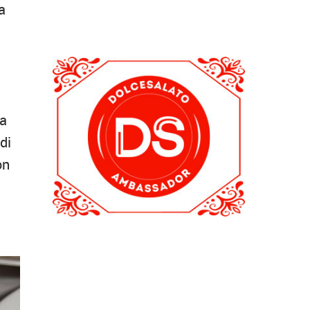
a
 a
di
on