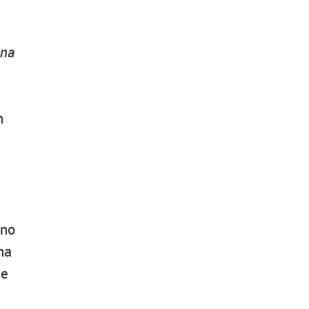
una
n
nno
na
ne