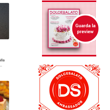
alla
a…