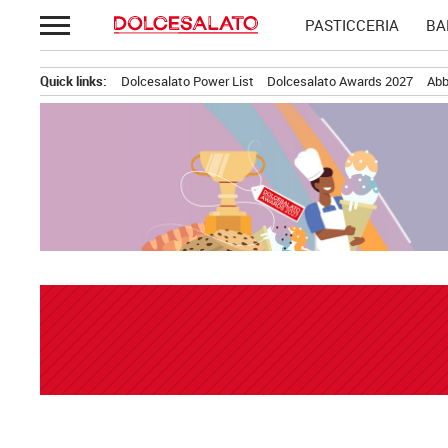
Passa
PASTICCERIA
BA
al
contenuto
Quick links:
Dolcesalato Power List
Dolcesalato Awards 2027
Abb