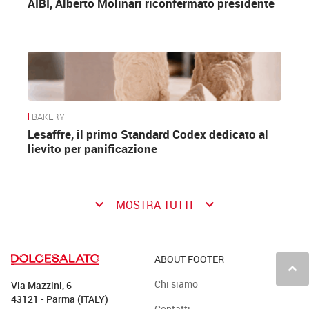
AIBI, Alberto Molinari riconfermato presidente
BAKERY
Lesaffre, il primo Standard Codex dedicato al
lievito per panificazione
keyboard_arrow_down
keyboard_arrow_down
MOSTRA TUTTI
ABOUT FOOTER
keyboard_arrow_up
Chi siamo
Via Mazzini, 6
43121 - Parma (ITALY)
Contatti