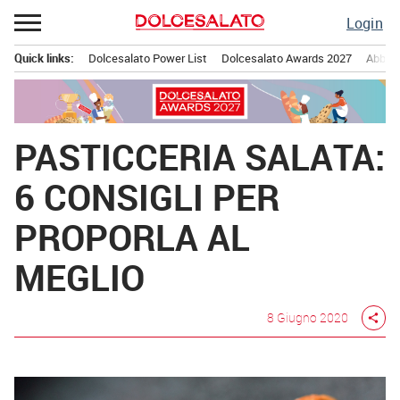
Passa
Login
al
contenuto
Quick links:
Dolcesalato Power List
Dolcesalato Awards 2027
Abbona
Menu principale
PASTICCERIA SALATA:
6 CONSIGLI PER
PROPORLA AL
MEGLIO
8 Giugno 2020
share