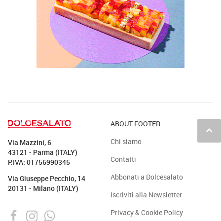
ABOUT FOOTER
keyboard_arrow_up
Chi siamo
Via Mazzini, 6
43121 - Parma (ITALY)
Contatti
P.IVA: 01756990345
Abbonati a Dolcesalato
Via Giuseppe Pecchio, 14
20131 - Milano (ITALY)
Iscriviti alla Newsletter
Privacy & Cookie Policy