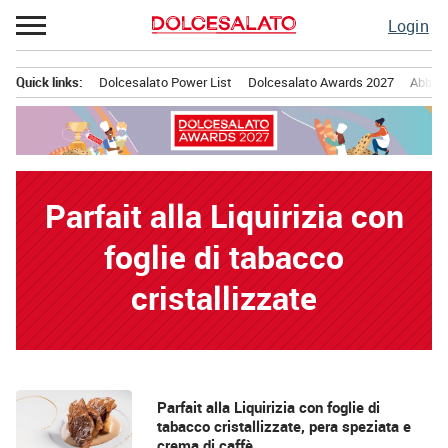
Passa
Login
al
contenuto
Quick links:
Dolcesalato Power List
Dolcesalato Awards 2027
Abbona
Menu principale
Parfait alla Liquirizia con
foglie di tabacco
cristallizzate
News
Parfait alla Liquirizia con foglie di
tabacco cristallizzate, pera speziata e
crema di caffè