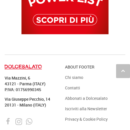
ABOUT FOOTER
keyboard_arrow_up
Chi siamo
Via Mazzini, 6
43121 - Parma (ITALY)
Contatti
P.IVA: 01756990345
Abbonati a Dolcesalato
Via Giuseppe Pecchio, 14
20131 - Milano (ITALY)
Iscriviti alla Newsletter
Privacy & Cookie Policy