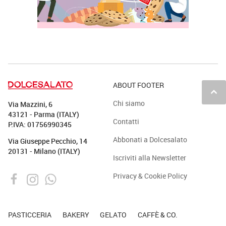
ABOUT FOOTER
keyboard_arrow_up
Chi siamo
Via Mazzini, 6
43121 - Parma (ITALY)
Contatti
P.IVA: 01756990345
Abbonati a Dolcesalato
Via Giuseppe Pecchio, 14
20131 - Milano (ITALY)
Iscriviti alla Newsletter
Privacy & Cookie Policy
PASTICCERIA
BAKERY
GELATO
CAFFÈ & CO.