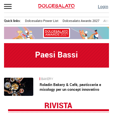
Passa
Login
al
contenuto
Quick links:
Dolcesalato Power List
Dolcesalato Awards 2027
Abbona
Menu principale
Paesi Bassi
BAKERY
News
Roladin Bakery & Café, pasticceria e
mixology per un concept innovativo
RIVISTA