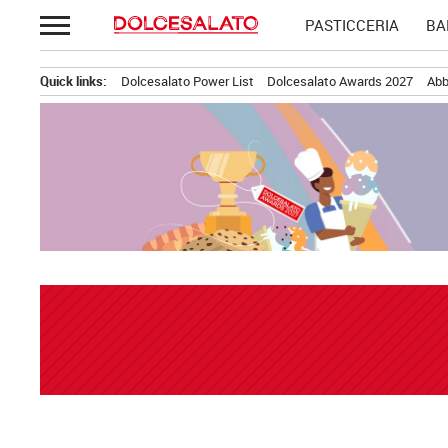
Passa
PASTICCERIA
BA
al
contenuto
Quick links:
Dolcesalato Power List
Dolcesalato Awards 2027
Abb