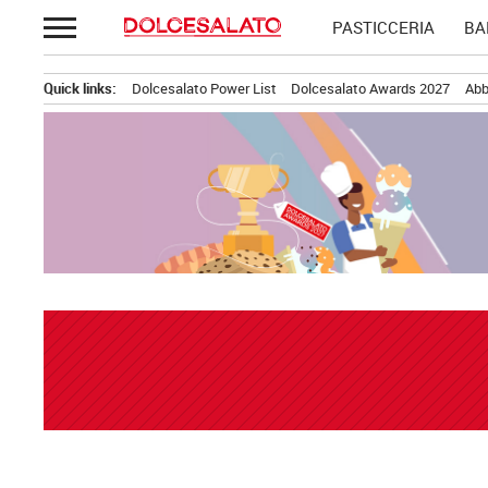
Passa
PASTICCERIA
BA
al
contenuto
Quick links:
Dolcesalato Power List
Dolcesalato Awards 2027
Abb