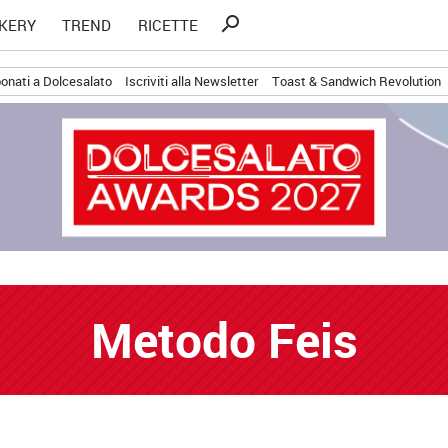
Ricerca
search
KERY
TREND
RICETTE
per:
onati a Dolcesalato
Iscriviti alla Newsletter
Toast & Sandwich Revolution
Metodo Feis