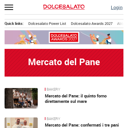
Passa
Login
al
contenuto
Quick links:
Dolcesalato Power List
Dolcesalato Awards 2027
Abbona
Menu principale
Mercato del Pane
BAKERY
News
Mercato del Pane: il quinto forno
direttamente sul mare
BAKERY
Mercato del Pane: confermati i tre pani