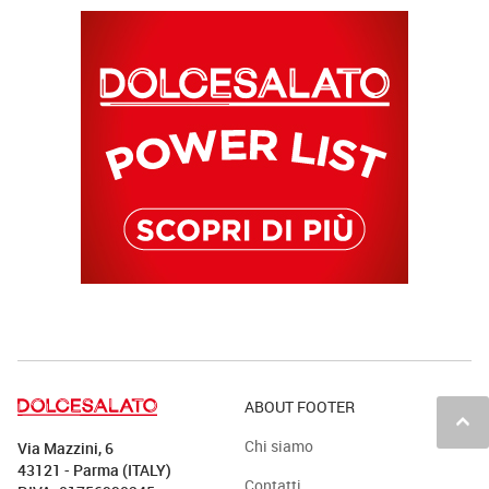
ABOUT FOOTER
keyboard_arrow_up
Chi siamo
Via Mazzini, 6
43121 - Parma (ITALY)
Contatti