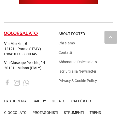
ABOUT FOOTER
keyboard_arrow_up
Chi siamo
Via Mazzini, 6
43121 - Parma (ITALY)
Contatti
P.IVA: 01756990345
Abbonati a Dolcesalato
Via Giuseppe Pecchio, 14
20131 - Milano (ITALY)
Iscriviti alla Newsletter
Privacy & Cookie Policy
PASTICCERIA
BAKERY
GELATO
CAFFÈ & CO.
CIOCCOLATO
PROTAGONISTI
STRUMENTI
TREND