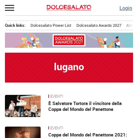
Passa
Login
al
contenuto
Quick links:
Dolcesalato Power List
Dolcesalato Awards 2027
Abbona
Menu principale
lugano
EVENTI
News
È Salvatore Tortora il vincitore della
Coppa del Mondo del Panettone
EVENTI
Coppa del Mondo del Panettone 2021: