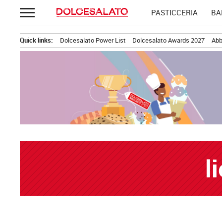
Passa
PASTICCERIA
BA
al
contenuto
Quick links:
Dolcesalato Power List
Dolcesalato Awards 2027
Abb
l