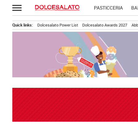
Passa
PASTICCERIA
BA
al
contenuto
Quick links:
Dolcesalato Power List
Dolcesalato Awards 2027
Abb