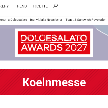
Ricerca
search
KERY
TREND
RICETTE
per:
onati a Dolcesalato
Iscriviti alla Newsletter
Toast & Sandwich Revolution
Koelnmesse