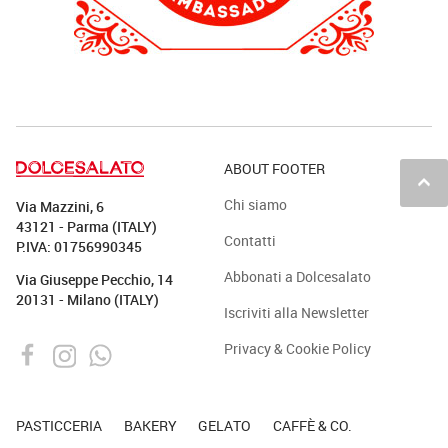
ABOUT FOOTER
keyboard_arrow_up
Chi siamo
Via Mazzini, 6
43121 - Parma (ITALY)
Contatti
P.IVA: 01756990345
Abbonati a Dolcesalato
Via Giuseppe Pecchio, 14
20131 - Milano (ITALY)
Iscriviti alla Newsletter
Privacy & Cookie Policy
PASTICCERIA
BAKERY
GELATO
CAFFÈ & CO.