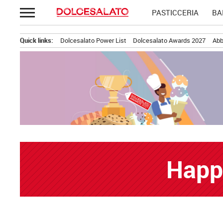
Passa
PASTICCERIA
BA
al
contenuto
Quick links:
Dolcesalato Power List
Dolcesalato Awards 2027
Abb
Happ