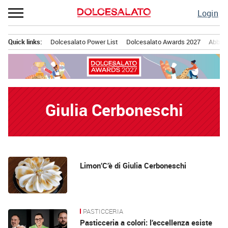
Passa
Login
al
contenuto
Quick links:
Dolcesalato Power List
Dolcesalato Awards 2027
Abbona
Menu principale
Giulia Cerboneschi
News
Limon’C’è di Giulia Cerboneschi
PASTICCERIA
Pasticceria a colori: l’eccellenza esiste