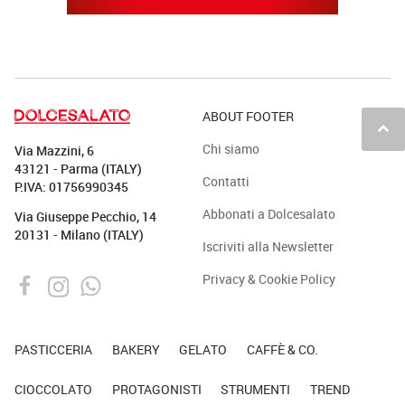
ABOUT FOOTER
keyboard_arrow_up
Chi siamo
Via Mazzini, 6
43121 - Parma (ITALY)
Contatti
P.IVA: 01756990345
Abbonati a Dolcesalato
Via Giuseppe Pecchio, 14
20131 - Milano (ITALY)
Iscriviti alla Newsletter
Privacy & Cookie Policy
PASTICCERIA
BAKERY
GELATO
CAFFÈ & CO.
CIOCCOLATO
PROTAGONISTI
STRUMENTI
TREND