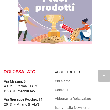
ABOUT FOOTER
keyboard_arrow_up
Chi siamo
Via Mazzini, 6
43121 - Parma (ITALY)
Contatti
P.IVA: 01756990345
Abbonati a Dolcesalato
Via Giuseppe Pecchio, 14
20131 - Milano (ITALY)
Iscriviti alla Newsletter