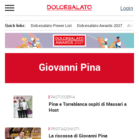
Passa
Login
al
contenuto
Quick links:
Dolcesalato Power List
Dolcesalato Awards 2027
Abbona
Menu principale
Giovanni Pina
PASTICCERIA
News
Pina e Torreblanca ospiti di Massari a
Host
PROTAGONISTI
La riscossa di Giovanni Pina