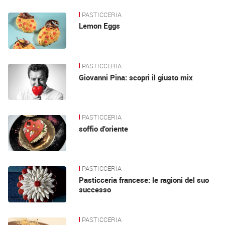
PASTICCERIA
Lemon Eggs
PASTICCERIA
Giovanni Pina: scopri il giusto mix
PASTICCERIA
soffio d’oriente
PASTICCERIA
Pasticceria francese: le ragioni del suo
successo
PASTICCERIA