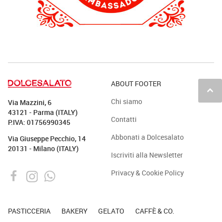
ABOUT FOOTER
keyboard_arrow_up
Chi siamo
Via Mazzini, 6
43121 - Parma (ITALY)
Contatti
P.IVA: 01756990345
Abbonati a Dolcesalato
Via Giuseppe Pecchio, 14
20131 - Milano (ITALY)
Iscriviti alla Newsletter
Privacy & Cookie Policy
PASTICCERIA
BAKERY
GELATO
CAFFÈ & CO.