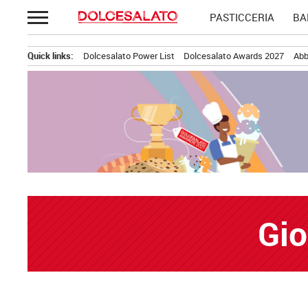
Passa
PASTICCERIA
BA
al
contenuto
Quick links:
Dolcesalato Power List
Dolcesalato Awards 2027
Abb
Gio