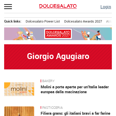
Passa
Login
al
contenuto
Quick links:
Dolcesalato Power List
Dolcesalato Awards 2027
Abbona
Menu principale
Giorgio Agugiaro
BAKERY
News
Molini a porte aperte per un’Italia leader
europea della macinazione
PASTICCERIA
Filiera grano: gli italiani bravi a far farine