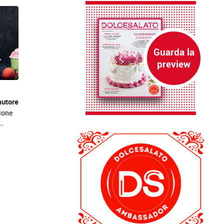
autore
ione
,…