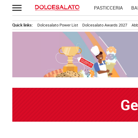
Passa
PASTICCERIA
BA
al
contenuto
Quick links:
Dolcesalato Power List
Dolcesalato Awards 2027
Abb
Ge