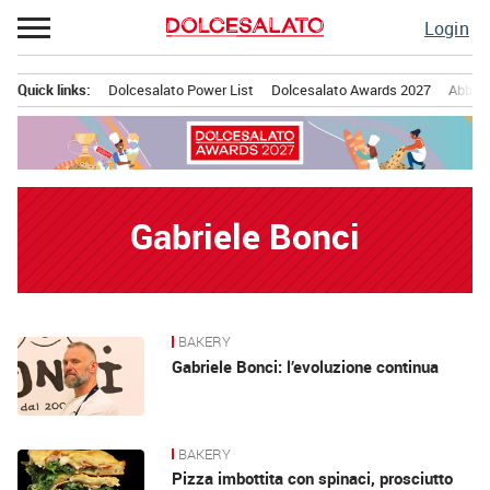
Passa
Login
al
contenuto
Quick links:
Dolcesalato Power List
Dolcesalato Awards 2027
Abbona
Menu principale
Gabriele Bonci
BAKERY
News
Gabriele Bonci: l’evoluzione continua
BAKERY
Pizza imbottita con spinaci, prosciutto