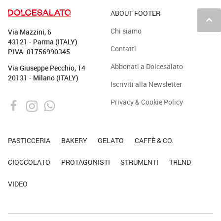
ABOUT FOOTER
keyboard_arrow_up
Chi siamo
Via Mazzini, 6
43121 - Parma (ITALY)
Contatti
P.IVA: 01756990345
Abbonati a Dolcesalato
Via Giuseppe Pecchio, 14
20131 - Milano (ITALY)
Iscriviti alla Newsletter
Privacy & Cookie Policy
PASTICCERIA
BAKERY
GELATO
CAFFÈ & CO.
CIOCCOLATO
PROTAGONISTI
STRUMENTI
TREND
VIDEO