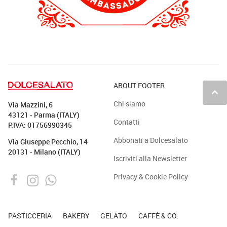
ABOUT FOOTER
keyboard_arrow_up
Chi siamo
Via Mazzini, 6
43121 - Parma (ITALY)
Contatti
P.IVA: 01756990345
Abbonati a Dolcesalato
Via Giuseppe Pecchio, 14
20131 - Milano (ITALY)
Iscriviti alla Newsletter
Privacy & Cookie Policy
PASTICCERIA
BAKERY
GELATO
CAFFÈ & CO.