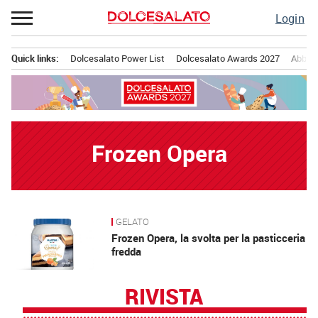
Passa
Login
al
contenuto
Quick links:
Dolcesalato Power List
Dolcesalato Awards 2027
Abbona
Menu principale
Frozen Opera
GELATO
News
Frozen Opera, la svolta per la pasticceria
fredda
RIVISTA