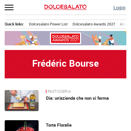
Passa
Login
al
contenuto
Quick links:
Dolcesalato Power List
Dolcesalato Awards 2027
Abbona
Menu principale
Frédéric Bourse
PASTICCERIA
News
Dia: un’azienda che non si ferma
Torta Floralie