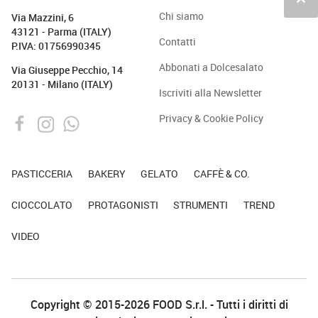
keyboard_arrow_up
Chi siamo
Via Mazzini, 6
43121 - Parma (ITALY)
Contatti
P.IVA: 01756990345
Abbonati a Dolcesalato
Via Giuseppe Pecchio, 14
20131 - Milano (ITALY)
Iscriviti alla Newsletter
Privacy & Cookie Policy
PASTICCERIA
BAKERY
GELATO
CAFFÈ & CO.
CIOCCOLATO
PROTAGONISTI
STRUMENTI
TREND
VIDEO
Copyright © 2015-2026 FOOD S.r.l. - Tutti i diritti di