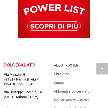
ABOUT FOOTER
keyboard_arrow_up
Chi siamo
Via Mazzini, 6
43121 - Parma (ITALY)
Contatti
P.IVA: 01756990345
Abbonati a Dolcesalato
Via Giuseppe Pecchio, 14
20131 - Milano (ITALY)
Iscriviti alla Newsletter