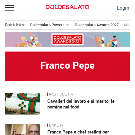
Passa
Login
al
contenuto
Quick links:
Dolcesalato Power List
Dolcesalato Awards 2027
Abbona
Menu principale
Franco Pepe
PASTICCERIA
News
Cavalieri del lavoro e al merito, le
nomine nel food
BAKERY
Franco Pepe e chef stellati per