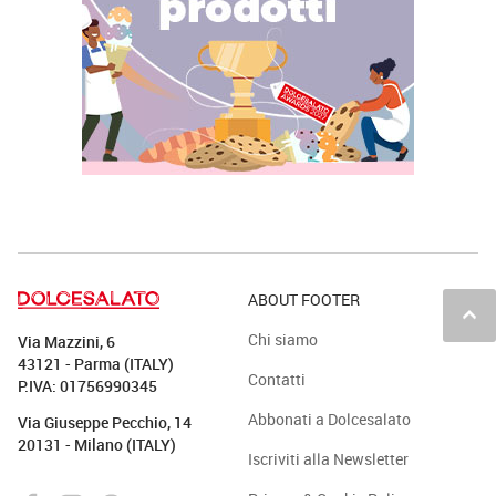
ABOUT FOOTER
keyboard_arrow_up
Chi siamo
Via Mazzini, 6
43121 - Parma (ITALY)
Contatti
P.IVA: 01756990345
Abbonati a Dolcesalato
Via Giuseppe Pecchio, 14
20131 - Milano (ITALY)
Iscriviti alla Newsletter