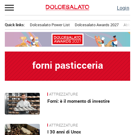
Passa
Login
al
contenuto
Quick links:
Dolcesalato Power List
Dolcesalato Awards 2027
Abbona
Menu principale
forni pasticceria
ATTREZZATURE
News
Forni: è il momento di investire
ATTREZZATURE
I 30 anni di Unox