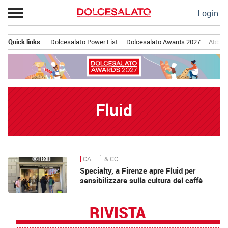
Passa
Login
al
contenuto
Quick links:
Dolcesalato Power List
Dolcesalato Awards 2027
Abbona
Menu principale
Fluid
CAFFÈ & CO.
News
Specialty, a Firenze apre Fluid per
sensibilizzare sulla cultura del caffè
RIVISTA