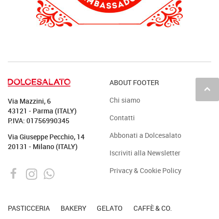
ABOUT FOOTER
keyboard_arrow_up
Chi siamo
Via Mazzini, 6
43121 - Parma (ITALY)
Contatti
P.IVA: 01756990345
Abbonati a Dolcesalato
Via Giuseppe Pecchio, 14
20131 - Milano (ITALY)
Iscriviti alla Newsletter
Privacy & Cookie Policy
PASTICCERIA
BAKERY
GELATO
CAFFÈ & CO.