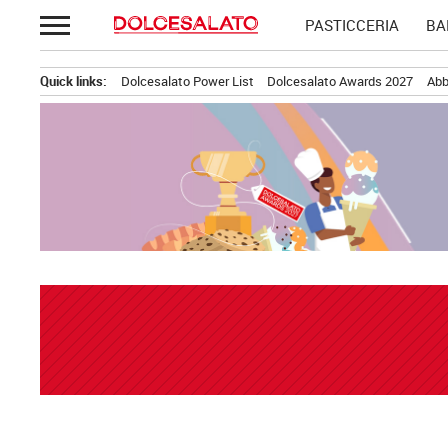
Passa
PASTICCERIA
BA
al
contenuto
Quick links:
Dolcesalato Power List
Dolcesalato Awards 2027
Abb