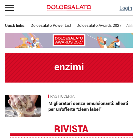
Passa
Login
al
contenuto
Quick links:
Dolcesalato Power List
Dolcesalato Awards 2027
Abbona
Menu principale
enzimi
PASTICCERIA
News
Miglioratori senza emulsionanti: alleati
per un’offerta “clean label”
RIVISTA