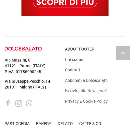
ABOUT FOOTER
keyboard_arrow_up
Chi siamo
Via Mazzini, 6
43121 - Parma (ITALY)
Contatti
P.IVA: 01756990345
Abbonati a Dolcesalato
Via Giuseppe Pecchio, 14
20131 - Milano (ITALY)
Iscriviti alla Newsletter
Privacy & Cookie Policy
PASTICCERIA
BAKERY
GELATO
CAFFÈ & CO.