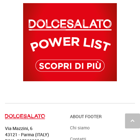
ABOUT FOOTER
keyboard_arrow_up
Chi siamo
Via Mazzini, 6
43121 - Parma (ITALY)
Contatti