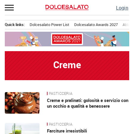
Passa
Login
al
contenuto
Quick links:
Dolcesalato Power List
Dolcesalato Awards 2027
Abbona
Menu principale
Creme
PASTICCERIA
News
Creme e pralinati: golosità e servizio con
un occhio a qualità e benessere
PASTICCERIA
Farciture irresistibili