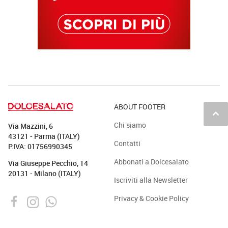
ABOUT FOOTER
keyboard_arrow_up
Chi siamo
Via Mazzini, 6
43121 - Parma (ITALY)
Contatti
P.IVA: 01756990345
Abbonati a Dolcesalato
Via Giuseppe Pecchio, 14
20131 - Milano (ITALY)
Iscriviti alla Newsletter
Privacy & Cookie Policy