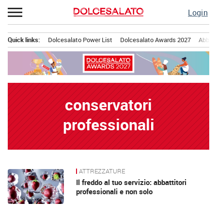
Passa
Login
al
contenuto
Quick links:
Dolcesalato Power List
Dolcesalato Awards 2027
Abbona
Menu principale
conservatori
professionali
ATTREZZATURE
News
Il freddo al tuo servizio: abbattitori
professionali e non solo