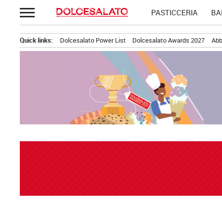
Passa
PASTICCERIA
BA
al
contenuto
Quick links:
Dolcesalato Power List
Dolcesalato Awards 2027
Abb