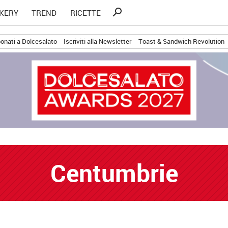
Ricerca
search
KERY
TREND
RICETTE
per:
onati a Dolcesalato
Iscriviti alla Newsletter
Toast & Sandwich Revolution
Centumbrie