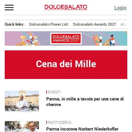
Passa
Login
al
contenuto
Quick links:
Dolcesalato Power List
Dolcesalato Awards 2027
Abbona
Menu principale
Cena dei Mille
EVENTI
News
Parma, in mille a tavola per una cena di
charme
PASTICCERIA
Parma incorona Norbert Niederkofler