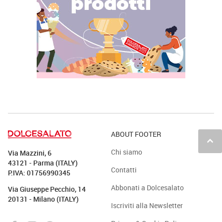
ABOUT FOOTER
keyboard_arrow_up
Chi siamo
Via Mazzini, 6
43121 - Parma (ITALY)
Contatti
P.IVA: 01756990345
Abbonati a Dolcesalato
Via Giuseppe Pecchio, 14
20131 - Milano (ITALY)
Iscriviti alla Newsletter